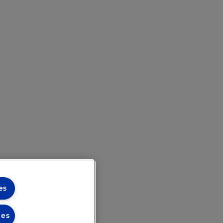
es
ies